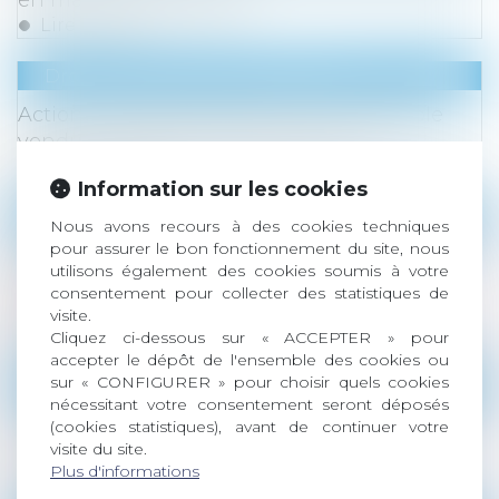
Lire la suite
Droit immobilier
/
Copropriété
Action des copropriétaires d’un immeuble
vendu en l’état futur d’achèvement
Lire la suite
Information sur les cookies
Droit des sociétés
/
Droit des sociétés commercia
Nous avons recours à des cookies techniques
pour assurer le bon fonctionnement du site, nous
Nullité de rémunération excessive du
utilisons également des cookies soumis à votre
dirigeant : la seule contrariété à l’intérêt
consentement pour collecter des statistiques de
social ne suffit pas
visite.
Lire la suite
Cliquez ci-dessous sur « ACCEPTER » pour
accepter le dépôt de l'ensemble des cookies ou
sur « CONFIGURER » pour choisir quels cookies
Droit du travail - Salariés
nécessitant votre consentement seront déposés
Covid-19 : quelles sont les visites médicales
(cookies statistiques), avant de continuer votre
que le médecin du travail peut reporter ?
visite du site.
Plus d'informations
Lire la suite