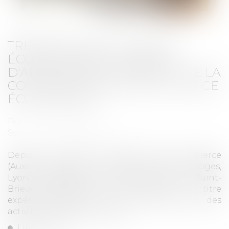
TRIBUNAUX DES ACTIVITÉS
ÉCONOMIQUES : CHAMPS
D'APPLICATION ET BARÈME DE LA
CONTRIBUTION POUR LA JUSTICE
ÉCONOMIQUE
Publié le :
30/01/2025
Source :
efl.businesscomm.fr
Depuis le 1-1-2025, 12 tribunaux de commerce
(Auxerre, Avignon, Le Havre, Le Mans, Limoges,
Lyon, Marseille, Nancy, Nanterre, Paris, Saint-
Brieuc, Versailles) sont devenus, à titre
expérimental pour 4 ans, des tribunaux des
activités économiques (TAE)...
Lire la suite