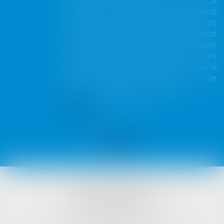
Lorsqu'un contrat d'assurance
limite sa garantie aux opérations
dont le coût n'excède pas un
certain montant, l'assuré ne peut
prétendre à la couverture de son
assureur s'il intervient sur un
chantier dépassant ce seuil sans
avoir obtenu l'extension de
garantie prévue au contrat...
Lire la suite
VISTA AVOCATS
1421 Avenue des Platanes
34970 LATTES