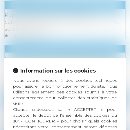
Droit immobilier
/
Droit de la construction
Rappels essentiels concernant la
caractérisation d’un dommage décennal et
son indemnisation
Lire la suite
Droit commercial
/
Droit de la concurrence
Ouverture d'une consultation publique sur
l'introduction d'un système de contrôle des
Information sur les cookies
concentrations pour les opérations sous les
seuils de notification
Nous avons recours à des cookies techniques
Lire la suite
pour assurer le bon fonctionnement du site, nous
utilisons également des cookies soumis à votre
consentement pour collecter des statistiques de
Droit des sociétés
/
Droit des sociétés commercia
visite.
Abus de majorité : cadre juridique,
Cliquez ci-dessous sur « ACCEPTER » pour
accepter le dépôt de l'ensemble des cookies ou
jurisprudence et sanctions
sur « CONFIGURER » pour choisir quels cookies
Lire la suite
nécessitant votre consentement seront déposés