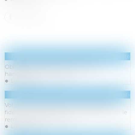
Droit du travail - Employeurs
/
Droit de la protect
Obligation d’emploi des travailleurs
handicapés : du nouveau
Lire la suite
Droit de la consommation
/
Contrats et garanti
Vol annulé : la création d’un compte de
fidélité n'emporte pas consentement pour le
remboursement en bons
Lire la suite