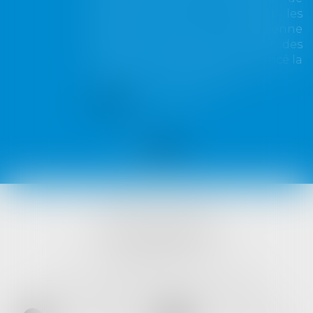
dollars) pour avoir enfreint les
règles de l’Union européenne
visant à encadrer le pouvoir des
géants du numérique, a annoncé la
Commission européenne...
Lire la suite
VISTA AVOCATS
1421 Avenue des Platanes
34970 LATTES
Tél :
04 99 52 69 65
- Fax :
04 67 64 15 36