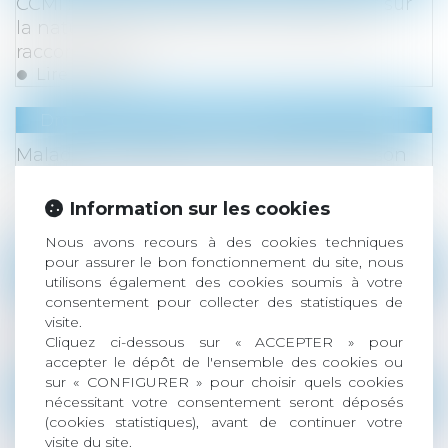
CCMI : devoir de conseil du constructeur sur
la nature et l’importance des travaux de
raccordement
Lire la suite
Droit du travail - Employeurs
Maladie : le salarié qui ne transmet pas son
arrêt de travail peut-il être licencié ? | Éditions
Tissot
Information sur les cookies
Lire la suite
Nous avons recours à des cookies techniques
pour assurer le bon fonctionnement du site, nous
Droit immobilier
utilisons également des cookies soumis à votre
consentement pour collecter des statistiques de
Abritel attaquée en justice pour des dizaines
visite.
de fausses annonces
Cliquez ci-dessous sur « ACCEPTER » pour
Lire la suite
accepter le dépôt de l'ensemble des cookies ou
sur « CONFIGURER » pour choisir quels cookies
Droit des sociétés
/
Droit des sociétés commercia
nécessitant votre consentement seront déposés
(cookies statistiques), avant de continuer votre
Comment calculer le pourcentage des droits
visite du site.