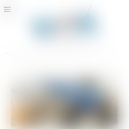
Ouvrir
le
menu
Vous êtes ici :
Accueil
Le versement de primes sur un contrat d'assurance-vie par le tuteur
requiert l'autorisation du juge