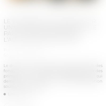
LE VERSEMENT DE PRIMES SUR
UN CONTRAT D'ASSURANCE-VIE
PAR LE TUTEUR REQUIERT
L'AUTORISATION DU JUGE
Publié le :
24/03/2021
Source :
www.efl.fr
Le droit du tuteur de placer sans autorisation des
fonds sur un compte ne l'autorise pas à verser des
primes sur un contrat d'assurance-vie, qui
demeure en principe un acte de disposition
soumis à autorisation...
Lire la suite