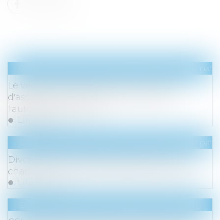
Droit de la famille, des personnes et de leur pat
Le versement de primes sur un contrat
d'assurance-vie par le tuteur requiert
l'autorisation du juge
Lire la suite
Droit de la famille, des personnes et de leur pat
Divorce par consentement mutuel : une
charte commune aux notaires et avocats
Lire la suite
Droit immobilier
/
Droit de la construction