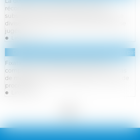
La décision qui se prononce sur une
récompense calculée selon le profit
subsistant sans fixer la date de jouissance
divise est dépourvue de l’autorité de chose
jugée
Lire la suite
Droit de la famille, des personnes et de leur pat
Fixation de la résidence de l’enfant et
compétence internationale du juge en cas
de modification de la résidence en cours de
procédure
Lire la suite
<<
<
1
2
3
4
5
6
7
...
>
>>