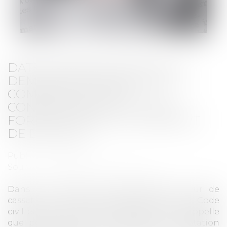
DATE D’APPRÉCIATION DE LA
DEMANDE DE PRESTATION
COMPENSATOIRE ET
CONSÉQUENCE DE L’APPEL
FORMÉ CONTRE LE JUGEMENT
DE DIVORCE
Publié le :
30/08/2023
Source :
www.lemag-juridique.com
Dans un arrêt du 12 juillet 2023, la Cour de
cassation, au visa des articles 260 et 270 du Code
civil et 562 du Code de procédure civile, rappelle
que pour apprécier la demande de prestation