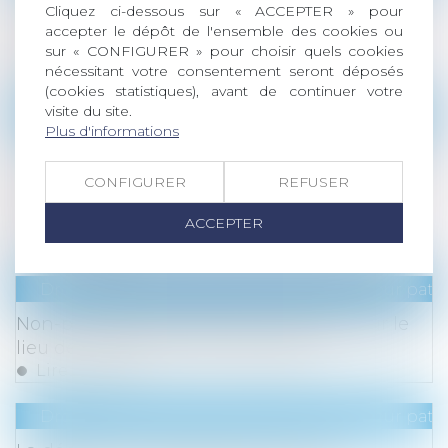
Cliquez ci-dessous sur « ACCEPTER » pour
rendu d’audition de l’enfant par l’arrêt ou les
accepter le dépôt de l'ensemble des cookies ou
pièces
sur « CONFIGURER » pour choisir quels cookies
Lire la suite
nécessitant votre consentement seront déposés
(cookies statistiques), avant de continuer votre
visite du site.
Droit de la famille, des personnes et de leur pat
Plus d'informations
Audition du mineur dans le cadre d’une
demande de modification de la fixation de sa
CONFIGURER
REFUSER
résidence habituelle et principe du
contradictoire
ACCEPTER
Lire la suite
Droit de la famille, des personnes et de leur pat
Non-présentation d’enfant : précision sur le
lieu de commission de l’infraction
Lire la suite
Droit de la famille, des personnes et de leur pat