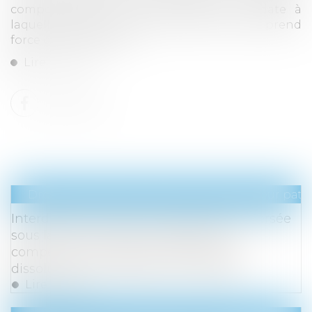
compensatoire, le juge se place à la date à
laquelle la décision prononçant le divorce prend
force de chose jugée...
Lire la suite
Droit de la famille, des personnes et de leur pat
Interdiction de révision de la pension versée
sous la forme de rente viagère pour
compenser le préjudice causé par la
dissolution du mariage : QPC rejetée
Lire la suite