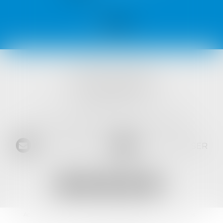
VISTA AVOCATS
1421 Avenue des Platanes
34970 LATTES
Tél :
04 99 52 69 65
- Fax :
04 67 64 15 36
NOUS CONTACTER
NOUS LOCALISER
Accueil
L'équipe
Les domaines d'intervention
Les actus