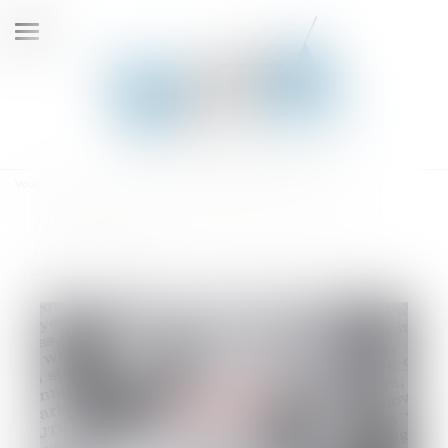
Ouvrir
le
menu
Vous êtes ici :
Accueil
Droit de la famille, des personnes et de leur patrimoine
Divorce et séparation
Date d’appréciation de la demande de prestation compensatoire et
conséquence de l’appel formé contre le jugement de divorce