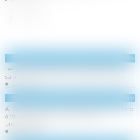
Droit du travail - Salariés
/
Droit de la protection 
Les droits à retraite ne sont ouverts qu’aux
salariés dont le contrat de travail est rompu
Lire la suite
Droit du travail - Salariés
/
Droit de la protection 
Arrêt de travail : la victime peut pratiquer une
activité autorisée expressément et
préalablement
Lire la suite