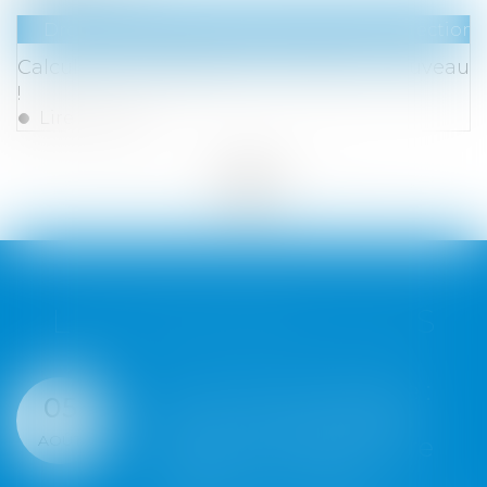
Droit du travail - Salariés
/
Droit de la protection 
Calcul des congés payés : bientôt du nouveau
!
Lire la suite
<<
<
...
3
4
5
6
7
8
9
>
>>
LES DERNIÈRES ACTUS
Servitude de passage :
04
tous les propriétaires
AOÛT
voisins n'ont pas à être
appelés en justice