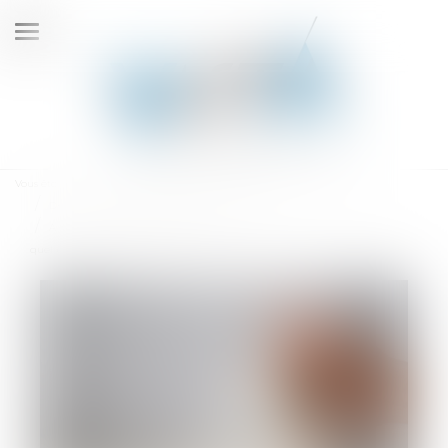
Ouvrir
le
menu
Vous êtes ici :
Accueil
Droit du travail - Salariés
Droit de la protection sociale
Action en paiement des salaires après une déclaration d’inaptitude :
quel point de départ du délai de prescription ?