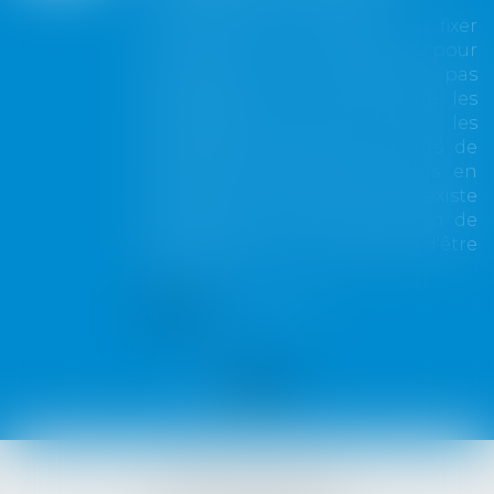
La demande tendant à fixer
l'assiette d'un passage pour
désenclaver un fonds n'est pas
irrecevable du seul fait que les
propriétaires de toutes les
parcelles envisagées au cours de
l'expertise n'ont pas été mis en
cause. Encore faut-il qu'il existe
réellement une autre solution de
désenclavement susceptible d'être
retenue.
Lire la suite
VISTA AVOCATS