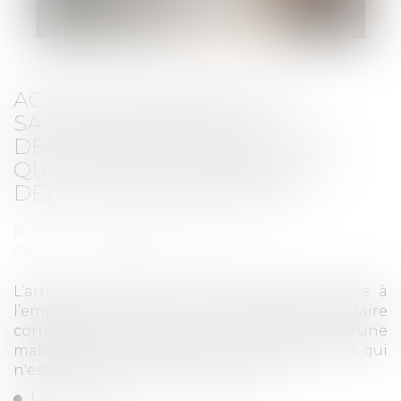
ACTION EN PAIEMENT DES
SALAIRES APRÈS UNE
DÉCLARATION D’INAPTITUDE :
QUEL POINT DE DÉPART DU
DÉLAI DE PRESCRIPTION ?
Publié le :
29/05/2024
Source :
www.lemag-juridique.com
L’article L. 1226-4 du Code du travail impose à
l’employeur de verser une indemnité de salaire
correspondant à l’emploi du salarié victime d'une
maladie ou d'un accident non professionnel, qui
n'est pas reclassé dans l'entreprise...
Lire la suite