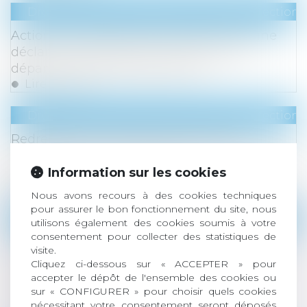
Droit du travail - Salariés
/
Droit de la protection 
Action en paiement des salaires après une
déclaration d’inaptitude : quel point de
départ du délai de prescription ?
Lire la suite
Droit du travail - Salariés
/
Droit de la protection 
Redressement URSSAF dans plusieurs
établissements d’une même société : quid de
l’autorité de la chose jugée ?
Information sur les cookies
Lire la suite
Nous avons recours à des cookies techniques
pour assurer le bon fonctionnement du site, nous
Droit du travail - Salariés
/
Droit de la protection 
utilisons également des cookies soumis à votre
consentement pour collecter des statistiques de
L’action aux fins d’inopposabilité de la
visite.
décision de prise en charge de l’accident
Cliquez ci-dessous sur « ACCEPTER » pour
n’interrompt pas le délai de prescription de
accepter le dépôt de l'ensemble des cookies ou
l’action en reconnaissance de la faute
sur « CONFIGURER » pour choisir quels cookies
nécessitant votre consentement seront déposés