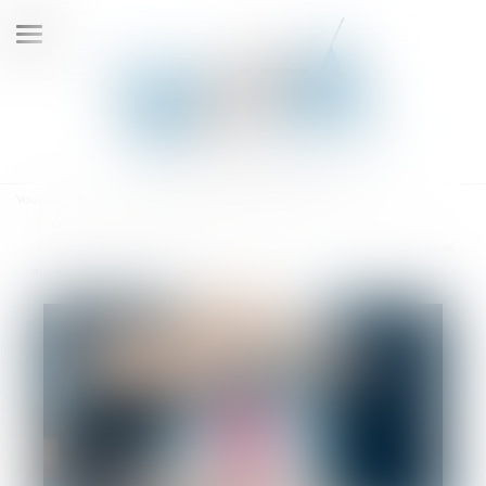
Ouvrir
le
menu
Vous êtes ici :
Accueil
Droit du travail - Employeurs
Droit de la protection sociale
LFSS pour 2023 : le Conseil constitutionnel censure deux mesures relatives
aux indemnités journalières