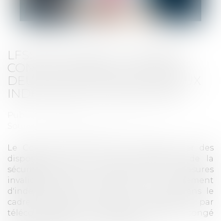
LFSS POUR 2023 : LE CONSEIL
CONSTITUTIONNEL CENSURE
DEUX MESURES RELATIVES AUX
INDEMNITÉS JOURNALIÈRES
Publié le :
12/01/2023
Source :
www.editions-legislatives.fr
Le Conseil constitutionnel a censuré hier des
dispositions de la loi de financement de la
sécurité sociale pour 2023. Parmi les mesures
invalidées, deux concernent le versement
d'indemnités journalières. La première dans le
cadre d'arrêts de travail prescrits par
téléconsultation, la seconde à la suite d'un congé