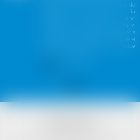
L'adoption définitive d'un plan de
cession met un terme à la
possibilité d'étendre une
procédure de liquidation judiciaire
à une autre société, y compris
lorsque cette extension avait été
prononcée en première instance
avant l'arrêt du plan...
Lire la suite
VISTA AVOCATS
1421 Avenue des Platanes
34970 LATTES