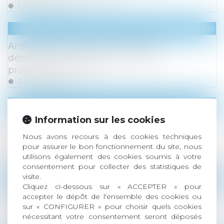
Lire la suite
Droit du travail - Employeurs
/
Droit de la protect
Arrêts de travail Covid : les règles
dérogatoires d’indemnisation sont
prolongées en 2023
Lire la suite
Droit du travail - Employeurs
/
Droit de la protect
Information sur les cookies
Heures supplémentaires : une nouvelle
exonération pour les entreprises de 20 à
Nous avons recours à des cookies techniques
moins de 250 salariés
pour assurer le bon fonctionnement du site, nous
Lire la suite
utilisons également des cookies soumis à votre
consentement pour collecter des statistiques de
visite.
Droit du travail - Employeurs
/
Droit de la protect
Cliquez ci-dessous sur « ACCEPTER » pour
Le Ministre du Travail a présenté la réforme
accepter le dépôt de l'ensemble des cookies ou
sur « CONFIGURER » pour choisir quels cookies
de l'assurance chômage
nécessitant votre consentement seront déposés
Lire la suite