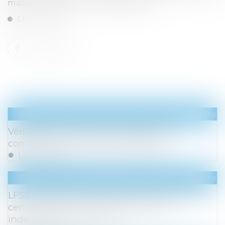
maternité, paternité et d’adoption...
Lire la suite
Droit du travail - Employeurs
/
Droit de la protect
Vérification et correction des DSN : la
compétence des Urssaf est élargie
Lire la suite
Droit du travail - Employeurs
/
Droit de la protect
LFSS pour 2023 : le Conseil constitutionnel
censure deux mesures relatives aux
indemnités journalières