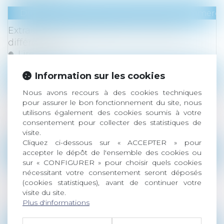
Droit des sociétés
/
Droit des sociétés commercia
Extrait Kbis et attestation RNE : quelles
différences ?
Lire la suite
Information sur les cookies
Droit des sociétés
/
Droit des sociétés commercia
Nous avons recours à des cookies techniques
Commissaire aux apports : le défaut
pour assurer le bon fonctionnement du site, nous
d’indépendance entraîne aussi la nullité de la
utilisons également des cookies soumis à votre
lettre de mission
consentement pour collecter des statistiques de
Lire la suite
visite.
Cliquez ci-dessous sur « ACCEPTER » pour
Droit des sociétés
/
Droit des sociétés commercia
accepter le dépôt de l'ensemble des cookies ou
sur « CONFIGURER » pour choisir quels cookies
Assemblées générales : évolution des règles
nécessitant votre consentement seront déposés
concernant la communication avec les
(cookies statistiques), avant de continuer votre
actionnaires et la date d’enregistrement
visite du site.
Plus d'informations
Lire la suite