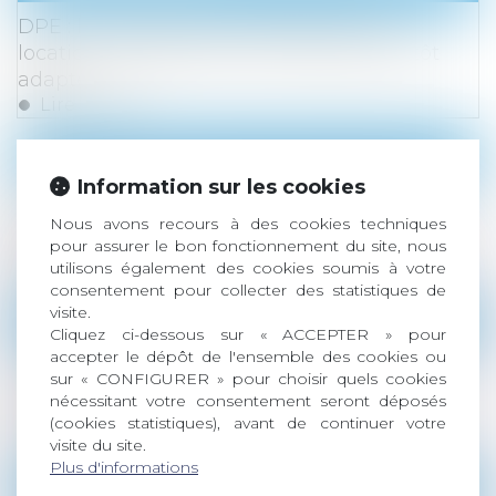
DPE : le calendrier de l'interdiction de
location des passoires thermiques bientôt
adapté
Lire la suite
Droit immobilier
Information sur les cookies
Diagnostic de performance énergétique -
Passoires thermiques : le DPE évolue au 1er
Nous avons recours à des cookies techniques
juillet pour les petites surfaces
pour assurer le bon fonctionnement du site, nous
utilisons également des cookies soumis à votre
Lire la suite
consentement pour collecter des statistiques de
visite.
Droit immobilier
Cliquez ci-dessous sur « ACCEPTER » pour
accepter le dépôt de l'ensemble des cookies ou
Consignation du loyer : le juge doit
sur « CONFIGURER » pour choisir quels cookies
rechercher si le trouble rend le bien loué
nécessitant votre consentement seront déposés
impropre à l’usage auquel il est destiné
(cookies statistiques), avant de continuer votre
Lire la suite
visite du site.
Plus d'informations
Droit immobilier