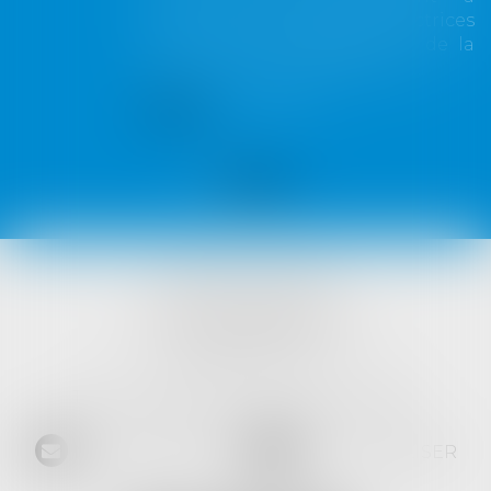
contourner les règles protectrices
de la réserve héréditaire et de la
réunion fictive des donations...
Lire la suite
VISTA AVOCATS
1421 Avenue des Platanes
34970 LATTES
Tél :
04 99 52 69 65
- Fax :
04 67 64 15 36
NOUS CONTACTER
NOUS LOCALISER