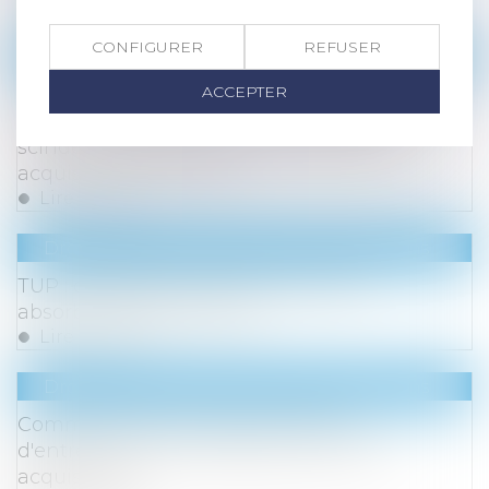
Lire la suite
CONFIGURER
REFUSER
Droit des sociétés
/
Fusions et acquisitions
ACCEPTER
Les investisseurs activistes mondiaux ont
poussé les entreprises à se vendre ou à se
scinder en 2023 alors que les fusions et
acquisitions ont chuté
Lire la suite
Droit des sociétés
/
Fusions et acquisitions
TUP : qualité pour agir de la société
absorbante dès la fusion
Lire la suite
Droit des sociétés
/
Fusions et acquisitions
Comment faire survivre la culture
d'entreprise à une opération de fusion-
acquisition ?