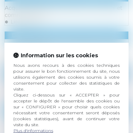
Acquisition/rachat d'entreprise : pourquoi et
comment faire ?
Lire la suite
Droit des sociétés
/
Fusions et acquisitions
Fusion d'entreprise : comment bien anticiper
cette opération ?
Information sur les cookies
Lire la suite
Nous avons recours à des cookies techniques
pour assurer le bon fonctionnement du site, nous
Droit des sociétés
/
Fusions et acquisitions
utilisons également des cookies soumis à votre
Fusions, apports et opérations assimilées :
consentement pour collecter des statistiques de
visite.
nouveau règlement ANC 2023-08
Cliquez ci-dessous sur « ACCEPTER » pour
Lire la suite
accepter le dépôt de l'ensemble des cookies ou
sur « CONFIGURER » pour choisir quels cookies
Droit des sociétés
/
Fusions et acquisitions
nécessitant votre consentement seront déposés
(cookies statistiques), avant de continuer votre
Due diligences, plus longues et plus
visite du site.
complexes
Plus d'informations