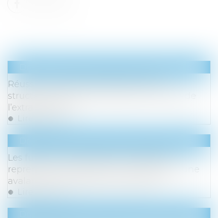
Droit des sociétés
/
Fusions et acquisitions
Réussir un projet de M&A demande
structuration amont et prise en compte de
l’extra-financier
Lire la suite
Droit des sociétés
/
Fusions et acquisitions
Les fusions et acquisitions mondiales
reprennent au premier trimestre après une
avalanche de grandes transactions
Lire la suite
Droit des sociétés
/
Fusions et acquisitions