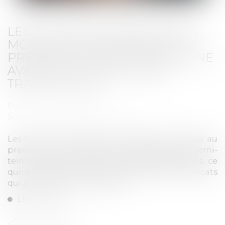
LES FUSIONS ET ACQUISITIONS
MONDIALES REPRENNENT AU
PREMIER TRIMESTRE APRÈS UNE
AVALANCHE DE GRANDES
TRANSACTIONS
Publié le :
04/04/2024
Source :
www.zonebourse.com
Les fusions et acquisitions (M&A) ont rebondi au
premier trimestre après une année 2023 en demi-
teinte, grâce au retour des méga-opérations, ce
qui a réjoui les banquiers d'affaires et les avocats
qui attendaient une reprise...
Lire la suite