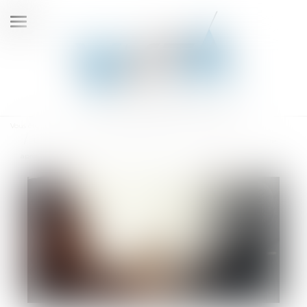
Ouvrir
le
menu
Vous êtes ici :
Accueil
Droit des sociétés
Fusions et acquisitions
Les fusions et acquisitions mondiales reprennent au premier trimestre
après une avalanche de grandes transactions