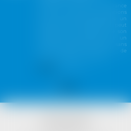
Lorsqu'un contrat d'assurance
limite sa garantie aux opérations
dont le coût n'excède pas un
certain montant, l'assuré ne peut
prétendre à la couverture de son
assureur s'il intervient sur un
chantier dépassant ce seuil sans
avoir obtenu l'extension de
garantie prévue au contrat...
Lire la suite
VISTA AVOCATS
1421 Avenue des Platanes