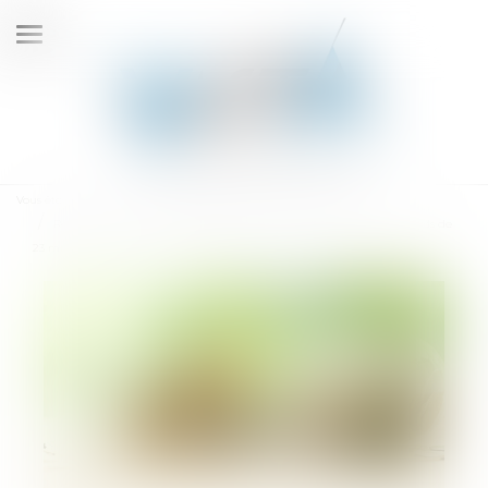
Ouvrir
le
menu
Vous êtes ici :
Accueil
Droit des sociétés
Levées de fonds
Réacteur nucléaire à combustibles renouvelables : une levée de fonds de
23 millions d’euros pour STELLARIA