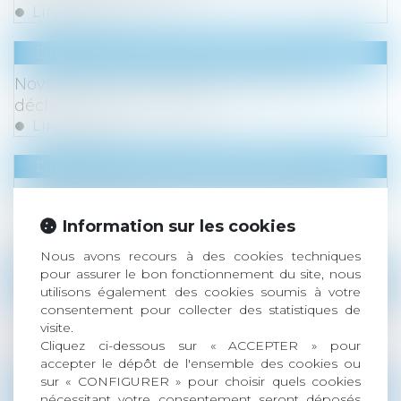
Lire la suite
Droit des sociétés
/
Levées de fonds
Novaleum lève 1 M€ pour transformer
déchets gras en énergie
Lire la suite
Droit des sociétés
/
Levées de fonds
Mister IA lève 10 millions d'euros pour son
développement
Information sur les cookies
Lire la suite
Nous avons recours à des cookies techniques
pour assurer le bon fonctionnement du site, nous
Droit des sociétés
/
Levées de fonds
utilisons également des cookies soumis à votre
Une levée de fonds de 4 millions d’euros pour
consentement pour collecter des statistiques de
visite.
Nutri & Co
Cliquez ci-dessous sur « ACCEPTER » pour
Lire la suite
accepter le dépôt de l'ensemble des cookies ou
sur « CONFIGURER » pour choisir quels cookies
Droit des sociétés
/
Levées de fonds
nécessitant votre consentement seront déposés