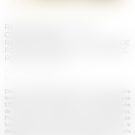
RÉACTEUR NUCLÉAIRE À
COMBUSTIBLES
RENOUVELABLES : UNE LEVÉE DE
FONDS DE 23 MILLIONS D’EUROS
POUR STELLARIA
Publié le :
12/09/2025
Source :
www.techniques-ingenieur.fr
Deux ans après sa fondation et une première
levée de fonds réussie, la start-up française
STELLARIA vient d’annoncer une seconde levée
de fonds d’un montant de 23 millions d’euros.
Pour la jeune pousse issue du CEA et de
Schneider Electric, c’est un pas de plus dans le
développement de son réacteur nucléaire à sels