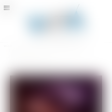
Ouvrir
le
menu
Vous êtes ici :
Accueil
Droit de la famille, des personnes et de leur patrimoine
Patrimoine et succession
Donation de sommes d’argent avec réserve d’usufruit : vers la non-
déductibilité de la dette de restitution ?