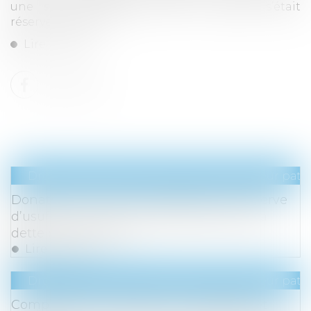
une somme d’argent dont le défunt s’était
réservé l’usufruit »...
Lire la suite
Droit de la famille, des personnes et de leur pat
Donation de sommes d’argent avec réserve
d’usufruit : vers la non-déductibilité de la
dette de restitution ?
Lire la suite
Droit de la famille, des personnes et de leur pat
Complexité des opérations de partage et