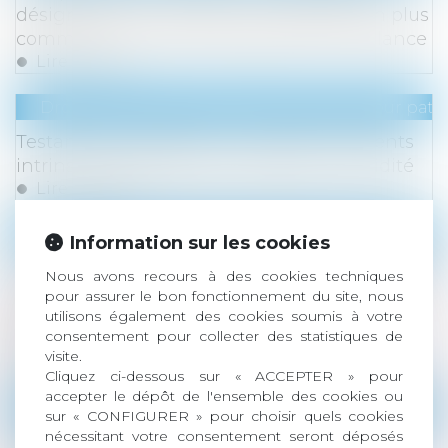
désignation d’un notaire : le juge doit en plus
commettre un juge chargé de la surveillance
Lire la suite
Droit de la famille, des personnes et de leur pat
Testament olographe non daté et éléments
intrinsèques permettant d’établir sa validité
Lire la suite
Droit de la famille, des personnes et de leur pat
Information sur les cookies
Action en remboursement d’une somme due
Nous avons recours à des cookies techniques
: absence de condamnation à une double
pour assurer le bon fonctionnement du site, nous
exécution lorsque les intérêts portent sur
utilisons également des cookies soumis à votre
consentement pour collecter des statistiques de
deux périodes distinctes
visite.
Lire la suite
Cliquez ci-dessous sur « ACCEPTER » pour
accepter le dépôt de l'ensemble des cookies ou
Droit de la famille, des personnes et de leur pat
sur « CONFIGURER » pour choisir quels cookies
nécessitant votre consentement seront déposés
Héritier bloque la succession : Quelles