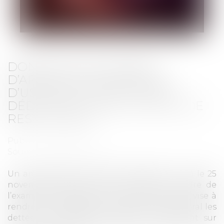
DONATION DE SOMMES
D’ARGENT AVEC RÉSERVE
D’USUFRUIT : VERS LA NON-
DÉDUCTIBILITÉ DE LA DETTE DE
RESTITUTION ?
Publié le :
21/12/2023
Source :
www.aurep.com
Un amendement adopté (n°I-1868 rect. bis) le 25
novembre 2023 par le Sénat dans le cadre de
l’examen du projet de loi de finances 2024, vise à
rendre non déductibles « de l’actif successoral les
dettes de restitution exigibles qui portent sur