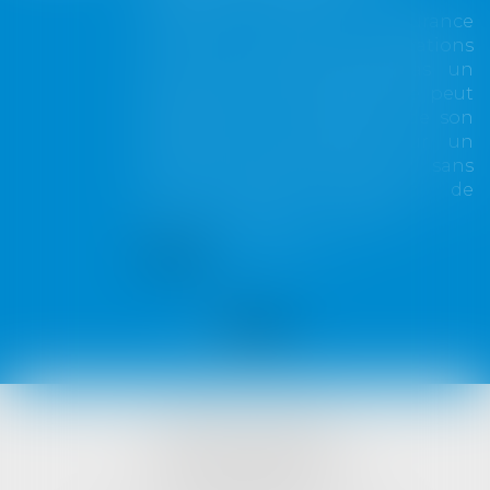
Lorsqu'un contrat d'assurance
limite sa garantie aux opérations
dont le coût n'excède pas un
certain montant, l'assuré ne peut
prétendre à la couverture de son
assureur s'il intervient sur un
chantier dépassant ce seuil sans
avoir obtenu l'extension de
garantie prévue au contrat...
Lire la suite
VISTA AVOCATS
1421 Avenue des Platanes