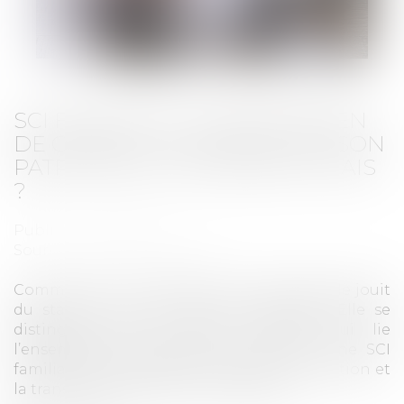
SCI FAMILIALE : UN BON MOYEN
DE GÉRER ET TRANSMETTRE SON
PATRIMOINE À MOINDRES FRAIS
?
Publié le :
18/07/2024
Source :
www.lamontagne.fr
Comme son nom l’indique, une SCI familiale jouit
du statut de société civile immobilière. Elle se
distingue par le rapport familial qui lie
l’ensemble des associés. La création d’une SCI
familiale vise à faciliter l’acquisition, la gestion et
la transmission de biens immobiliers...