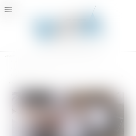
Ouvrir
le
menu
Vous êtes ici :
Accueil
Droit de la famille, des personnes et de leur patrimoine
Patrimoine et succession
SCI familiale : un bon moyen de gérer et transmettre son patrimoine à
moindres frais ?