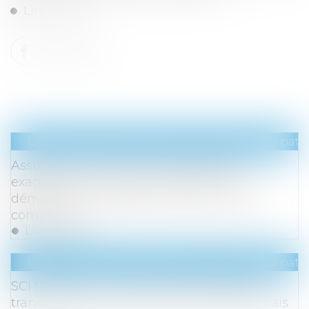
Lire la suite
Droit de la famille, des personnes et de leur pat
Assurance vie, primes manifestement
exagérées ou donation indirecte : des
démonstrations pratiques toujours aussi
complexes
Lire la suite
Droit de la famille, des personnes et de leur pat
SCI familiale : un bon moyen de gérer et
transmettre son patrimoine à moindres frais