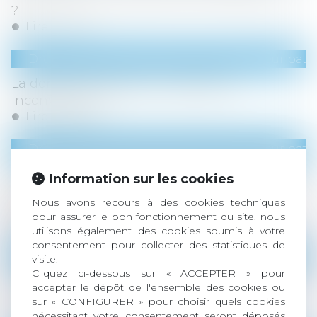
?
Lire la suite
Droit de la famille, des personnes et de leur pat
La donation-partage : avantages et
inconvénients
Lire la suite
Droit de la famille, des personnes et de leur pat
Donation avant cession, droits de mutation
Information sur les cookies
payés par le donateur non-déductibles de la
Nous avons recours à des cookies techniques
plus-value
pour assurer le bon fonctionnement du site, nous
Lire la suite
utilisons également des cookies soumis à votre
consentement pour collecter des statistiques de
Droit de la famille, des personnes et de leur pat
visite.
Cliquez ci-dessous sur « ACCEPTER » pour
Testament olographe partiellement daté par
accepter le dépôt de l'ensemble des cookies ou
un tiers : pas de nullité automatique
sur « CONFIGURER » pour choisir quels cookies
Lire la suite
nécessitant votre consentement seront déposés