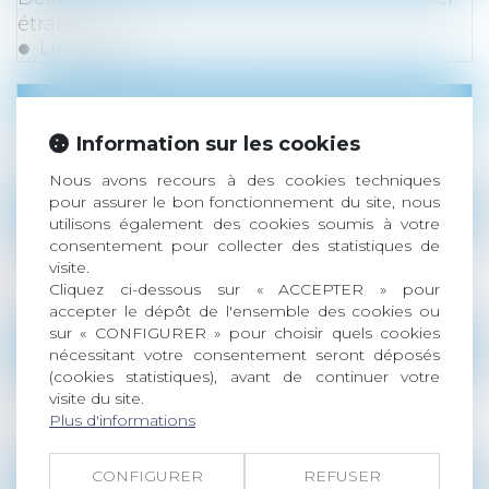
étranger
Lire la suite
Droit des sociétés
/
Procédures collectives
Mandat ad hoc et cessation de paiement
Information sur les cookies
Lire la suite
Nous avons recours à des cookies techniques
pour assurer le bon fonctionnement du site, nous
Droit des sociétés
/
Procédures collectives
utilisons également des cookies soumis à votre
consentement pour collecter des statistiques de
Malgré la fin de la conciliation, la caution
visite.
reste débitrice de son engagement
Cliquez ci-dessous sur « ACCEPTER » pour
Lire la suite
accepter le dépôt de l'ensemble des cookies ou
sur « CONFIGURER » pour choisir quels cookies
Droit des sociétés
/
Procédures collectives
nécessitant votre consentement seront déposés
(cookies statistiques), avant de continuer votre
Il peut y avoir des difficultés économiques
visite du site.
même sans baisse du chiffre d’affaires
Plus d'informations
Lire la suite
CONFIGURER
REFUSER
Droit des sociétés
/
Procédures collectives