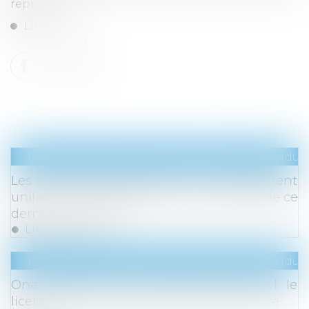
reprise...
Lire la suite
Droit du travail - Employeurs
/
Relation individuel
Les multiples prorogations d’un engagement
unilatéral à durée déterminée font-elles de ce
dernier un usage ?
Lire la suite
Droit du travail - Employeurs
/
Relation individuel
Onanisme dans un véhicule professionnel : le
licenciement n’est pas fondé sur une faute