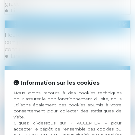
grave
Lire la suite
Droit du travail - Employeurs
/
Relation individuel
Heures supplémentaires, repos
compensateur et imputation sur le
contingent
Lire la suite
Droit du travail - Employeurs
/
Relation individuel
L’entretien préalable et la signature de la
Information sur les cookies
convention de rupture peuvent avoir lieu le
Nous avons recours à des cookies techniques
même jour
pour assurer le bon fonctionnement du site, nous
Lire la suite
utilisons également des cookies soumis à votre
consentement pour collecter des statistiques de
Droit du travail - Employeurs
/
Relation individuel
visite.
Cliquez ci-dessous sur « ACCEPTER » pour
Reprise d’une activité économique par une
accepter le dépôt de l'ensemble des cookies ou
personne publique : conséquences du