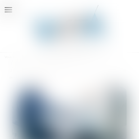
Ouvrir
le
menu
Vous êtes ici :
Accueil
Droit du travail - Employeurs
Relation individuelles au travail
Transfert d’une entité économique autonome et maintien des contrats
de travail