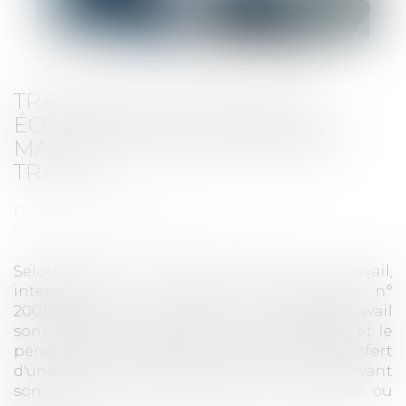
TRANSFERT D’UNE ENTITÉ
ÉCONOMIQUE AUTONOME ET
MAINTIEN DES CONTRATS DE
TRAVAIL
Publié le :
14/02/2024
Source :
www.lemag-juridique.com
Selon l'article L. 1224-1 du Code du travail,
interprété à la lumière de la directive n°
2001/23/CE du 12 mars 2001, les contrats de travail
sont maintenus entre le nouvel employeur et le
personnel de l'entreprise en cas de transfert
d'une entité économique autonome conservant
son identité et dont l'activité est poursuivie ou