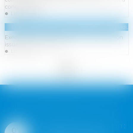
congés payés
Lire la suite
Droit du travail - Employeurs
/
Relation individuel
Exécution du contrat de travail : prescription
issue de la loi nouvelle
Lire la suite
<<
<
...
4
5
6
7
8
9
10
...
>
>>
LES DERNIÈRES ACTUS
onstruction :
Google écope
07