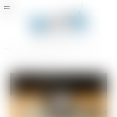
Ouvrir
le
menu
Vous êtes ici :
Accueil
Droit du travail - Salariés
Relation individuelles au travail
Heures supplémentaires et repos compensateurs : la stabilité des
contingents conventionnels confirmée