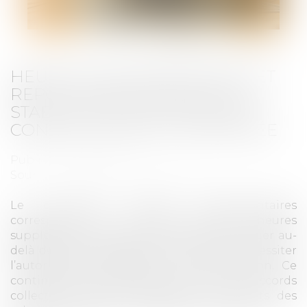
HEURES SUPPLÉMENTAIRES ET
REPOS COMPENSATEURS : LA
STABILITÉ DES CONTINGENTS
CONVENTIONNELS CONFIRMÉE
Publié le :
27/01/2025
Source :
www.lemag-juridique.com
Le contingent d'heures supplémentaires
correspond au volume annuel d'heures
supplémentaires qu’un salarié peut effectuer au-
delà de la durée légale du travail, sans nécessiter
l’autorisation préalable de l’administration. Ce
contingent, fixé par décret ou par des accords
collectifs, détermine également les droits des