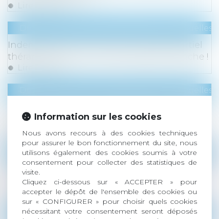
Lire la suite
Droit du travail - Salariés
/
Relation individuelles a
Indemnité de licenciement et temps partiel
thérapeutique : la Cour de cassation tranche !
Lire la suite
Droit du travail - Salariés
/
Relation individuelles a
Prescription et répétition d’une indemnité de
Information sur les cookies
départ à la retraite : attention au délai !
Lire la suite
Nous avons recours à des cookies techniques
pour assurer le bon fonctionnement du site, nous
Droit du travail - Salariés
/
Relation individuelles a
utilisons également des cookies soumis à votre
consentement pour collecter des statistiques de
Transaction et rupture du contrat de travail :
visite.
jusqu'où va la renonciation du salarié ?
Cliquez ci-dessous sur « ACCEPTER » pour
Lire la suite
accepter le dépôt de l'ensemble des cookies ou
sur « CONFIGURER » pour choisir quels cookies
nécessitant votre consentement seront déposés
Droit du travail - Salariés
/
Relation individuelles a