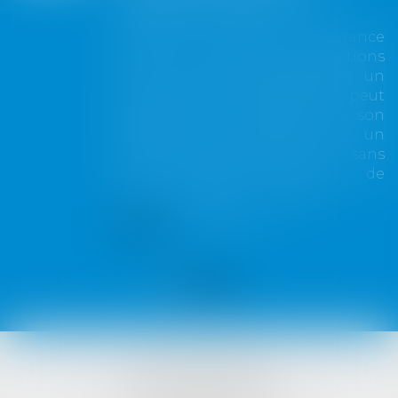
toute couverture
Lorsqu'un contrat d'assurance
limite sa garantie aux opérations
dont le coût n'excède pas un
certain montant, l'assuré ne peut
prétendre à la couverture de son
assureur s'il intervient sur un
chantier dépassant ce seuil sans
avoir obtenu l'extension de
garantie prévue au contrat...
Lire la suite
VISTA AVOCATS