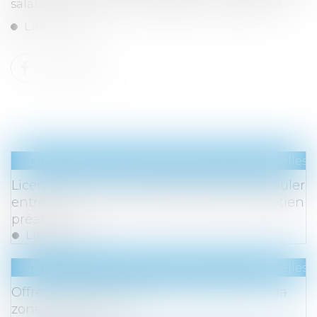
salariés à un repos compensateur obligatoire...
Lire la suite
Droit du travail - Salariés
/
Relation individuelles a
Licenciement : 5 jours pleins doivent s'écouler
entre la convocation à entretien et l'entretien
préalable
Lire la suite
Droit du travail - Salariés
/
Relation individuelles a
Offre raisonnable d'emploi : précision sur la
zone géographique