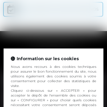
Je prends RDV avec Maître CASTAGNOS
CONTACTER NICOLAS
CASTAGNOS
Information sur les cookies
Nous avons recours à des cookies techniques
pour assurer le bon fonctionnement du site, nous
Nom
utilisons également des cookies soumis à votre
consentement pour collecter des statistiques de
visite.
Cliquez ci-dessous sur « ACCEPTER » pour
Prénom
accepter le dépôt de l'ensemble des cookies ou
sur « CONFIGURER » pour choisir quels cookies
nécessitant votre consentement seront déposés